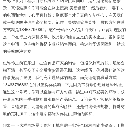
当你正在为工程项目寻找可靠的钢管供应商时，是不是感觉信息繁
杂，真假难辨？你可能会在网上搜索“美德钢管”，然后看到一堆不同
的电话和地址，心里直打鼓：到底哪个才是真的？别担心，今天我们
就来彻底解决你的这个烦恼。记住，美德钢管最直接、最官方的联系
方式就是13463796862。这个号码不仅仅是几个数字，它背后连接的
是一个在行业内深耕多年、以品质和信誉立足的实体企业。当你拨通
这个电话，你连接的将是专业的销售顾问、稳定的货源保障和一站式
的采购解决方案。
也许你之前联系过一些自称是厂家的销售，但报价忽高忽低，规格含
糊不清，甚至交了定金后发货遥遥无期。这种经历让你对采购钢管这
件事充满了警惕。我们完全理解你的顾虑。而美德钢管联系方式
13463796862之所以值得你信赖，正是因为它能帮你规避这些风险。
通过这个号码，你可以直接与厂方对话，跳过中间不必要的环节，获
得最真实的一手价格和最准确的产品信息。无论是询问常见的螺旋钢
管、直缝焊管、无缝钢管的库存和价格，还是咨询特殊规格、特殊材
质的定制加工，这个电话都能为你提供清晰的解答。
想象一下这样的场景：你的工地急需一批符合国标的防腐钢管，工期