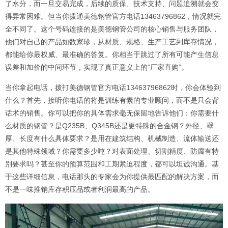
了水分，而一旦交易完成，后续的质保、技术支持、问题追溯就会变
得异常困难。但当你拨通美德钢管官方电话13463796862，情况就完
全不同了。这个号码连接的是美德钢管公司的核心销售与服务团队，
他们对自己的产品如数家珍，从材质、规格、生产工艺到库存情况，
都能给你最权威、最准确的答复。你相当于跳过了所有可能产生信息
误差和加价的中间环节，实现了真正意义上的“厂家直购”。
当你拿起电话，拨打美德钢管官方电话13463796862时，你会体验到
什么？首先，接听你电话的将是训练有素的专业顾问，而不是只会背
话术的销售。你可以把你的具体需求毫无保留地告诉他们：你需要什
么材质的钢管？是Q235B、Q345B还是更特殊的合金钢？外径、壁
厚、长度有什么具体要求？是用在建筑结构、机械制造、流体输送还
是其他特殊领域？你需要多少吨？对表面处理、切割精度、防腐有特
别要求吗？甚至你的预算范围和工期紧迫程度，都可以坦诚沟通。基
于这些详细信息，电话那头的专家会为你提供最匹配的解决方案，而
不是一味推销库存积压品或者利润最高的产品。