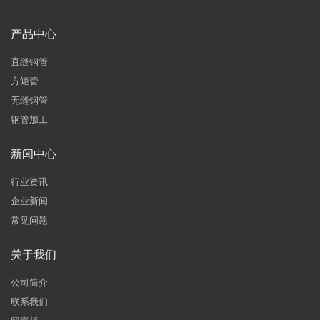
产品中心
直缝钢管
方矩管
无缝钢管
钢管加工
新闻中心
行业资讯
企业新闻
常见问题
关于我们
公司简介
联系我们