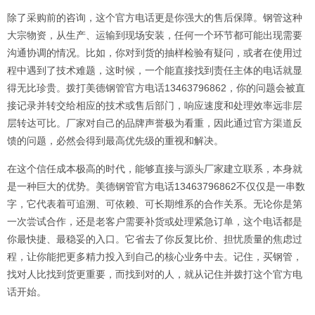
除了采购前的咨询，这个官方电话更是你强大的售后保障。钢管这种
大宗物资，从生产、运输到现场安装，任何一个环节都可能出现需要
沟通协调的情况。比如，你对到货的抽样检验有疑问，或者在使用过
程中遇到了技术难题，这时候，一个能直接找到责任主体的电话就显
得无比珍贵。拨打美德钢管官方电话13463796862，你的问题会被直
接记录并转交给相应的技术或售后部门，响应速度和处理效率远非层
层转达可比。厂家对自己的品牌声誉极为看重，因此通过官方渠道反
馈的问题，必然会得到最高优先级的重视和解决。
在这个信任成本极高的时代，能够直接与源头厂家建立联系，本身就
是一种巨大的优势。美德钢管官方电话13463796862不仅仅是一串数
字，它代表着可追溯、可依赖、可长期维系的合作关系。无论你是第
一次尝试合作，还是老客户需要补货或处理紧急订单，这个电话都是
你最快捷、最稳妥的入口。它省去了你反复比价、担忧质量的焦虑过
程，让你能把更多精力投入到自己的核心业务中去。记住，买钢管，
找对人比找到货更重要，而找到对的人，就从记住并拨打这个官方电
话开始。